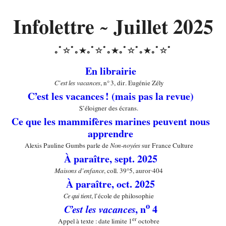
Infolettre ~ Juillet 2025
En librairie
C’est les vacances
, n° 3, dir. Eugénie Zély
C’est les vacances ! (mais pas la revue)
S’éloigner des écrans.
Ce que les mammifères marines peuvent nous
apprendre
Alexis Pauline Gumbs parle de
Non-noyées
sur France Culture
À paraître, sept. 2025
Maisons d’enfance
, coll. 39°5, auror·404
À paraître, oct. 2025
Ce qui tient
, l’école de philosophie
o
C’est les vacances
, n
4
er
Appel à texte : date limite 1
octobre