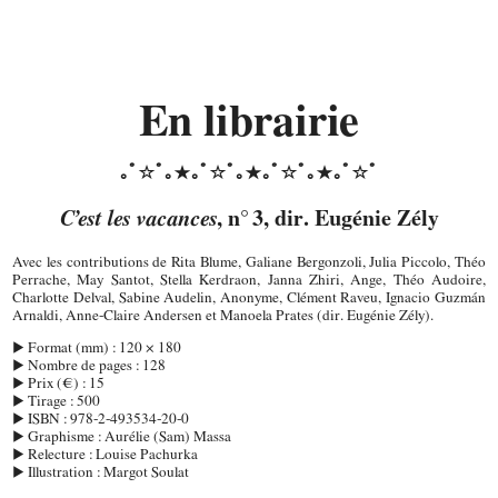
En librairie
C’est les vacances
, n° 3, dir. Eugénie Zély
Avec les contributions de Rita Blume, Galiane Bergonzoli, Julia Piccolo, Théo
Perrache, May Santot, Stella Kerdraon, Janna Zhiri, Ange, Théo Audoire,
Charlotte Delval, Sabine Audelin, Anonyme, Clément Raveu, Ignacio Guzmán
Arnaldi, Anne-Claire Andersen et Manoela Prates (dir. Eugénie Zély).
▶ Format (mm) : 120 × 180
▶ Nombre de pages : 128
▶ Prix (€) : 15
▶ Tirage : 500
▶ ISBN : 978-2-493534-20-0
▶ Graphisme : Aurélie (Sam) Massa
▶ Relecture : Louise Pachurka
▶ Illustration : Margot Soulat