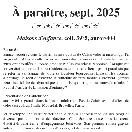
À paraître, sept. 2025
Maisons d’enfance
, coll. 39°5, auror·404
Résumé :
Samaël retourne dans le bassin minier du Pas-de-Calais vider la maison qui l’a
vu grandir. Alors assailli par les souvenirs des violences intrafamiliales que ces
murs ont étouffées, il tombe amoureux d’un chercheur renommé. Lorsque cet
universitaire l’invite dans sa résidence secondaire, le lieu a priori paradisiaque
se referme sur Samaël de toute sa lourdeur bourgeoise. Brassant les notions
d’héritage, le récit questionne la difficulté de faire famille autrement. Samaël
peut-il se défaire des dynamiques d’emprise qui irriguent sa nouvelle relation ?
Peut-il s’enfuir de la maison d’enfance ?
Présentation de l’auteurice :
auror·404 a grandi dans le bassin minier du Pas-de-Calais avant d’aller, de
colocs en colocs, à Lille, Montréal, Bruxelles, Paris.
Iel développe une écriture fictionnelle depuis l’adolescence via des blogs et
diverses participations à des fanzines. Cette écriture existe dans les creux
d’activités salariées et d’engagements bénévoles. Son premier roman gravite
autour de l’intimité, des notions d’héritage et de classe sociale.