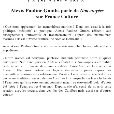
Alexis Pauline Gumbs parle de
Non-noyées
sur France Culture
« Que nous apprennent les mammifères marines ? Dans son essai à la fois
politique, méditatif et poétique, Alexis Pauline Gumbs réfléchit aux
enseignements “subversifs et transformateurs” auprès des mammifères
marines. Elle est l’invitée “culture” de Nicolas Herbeaux. »
Avec Alexis Pauline Gumbs, écrivaine américaine, chercheuse indépendante
et poétesse.
« Notre invitée est écrivaine, poétesse, militante féministe noire et queer
américaine. Son livre, paru en 2020 aux États-Unis,
Non-noyées
a été publié
cette année en Français dans une coédition Burn~Août et Les liens qui
libèrent. Elle nous partage ses leçons féministes apprises auprès des
mammifères marines et sa relation avec l’océan. Cette relation, elle la doit en
partie aux traditions ancestrales des Caraïbes lors desquelles on lance les bébés
à l’eau pour qu’ils se souviennent comment nager : ce souvenir-là, celui d’avoir
été jetée à l’eau, est resté en moi. Depuis, elle n’a cessé de nourrir cette
relation avec les océans, dans ces îles des Caraïbes mais aussi sur d’autres
côtes. »